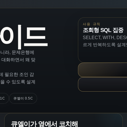
가이드
사용 규칙
조회형 SQL 집중
SELECT, WITH, D
르게 반복하도록 설계
 아니라, 문제은행에
와 대화하면서 왜 맞
 데 필요한 조인 감
잡을 수 있도록 설계
큐엘이 0.5C
 1C
큐엘이가 옆에서 코치해